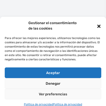
Gestionar el consentimiento
de las cookies
Para ofrecer las mejores experiencias, utilizamos tecnologías como las
cookies para almacenar y/o acceder a la información del dispositivo. El
consentimiento de estas tecnologías nos permitirá procesar datos
Español
como el comportamiento de navegación o las identificaciones únicas
en este sitio. No consentir o retirar el consentimiento, puede afectar
negativamente a ciertas características y funciones.
©
2022
Ecommedia Gestión de Proyectos, S.L.
Todos los derechos
reservados.
Aceptar
ECOMMEDIA GLOBAL SL en el marco del Programa ICEX NEXT, ha contado
con el apoyo de ICEX y con la cofinanciación del fondo europeo FEDER.
La
finalidad de este apoyo es contribuir al desarrollo internacional de la
Denegar
empresa y de su entorno.
Ver preferencias
Política de privacidad
Política de privacidad