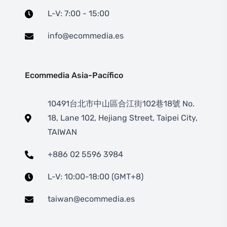
L-V: 7:00 - 15:00
info@ecommedia.es
Ecommedia Asia-Pacífico
10491台北市中山區合江街102巷18號 No.
18, Lane 102, Hejiang Street, Taipei City,
TAIWAN
+886 02 5596 3984
L-V: 10:00-18:00 (GMT+8)
taiwan@ecommedia.es