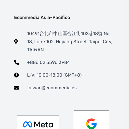
Ecommedia Asia-Pacífico
10491台北市中山區合江街102巷18號 No.
18, Lane 102, Hejiang Street, Taipei City,
TAIWAN
+886 02 5596 3984
L-V: 10:00-18:00 (GMT+8)
taiwan@ecommedia.es