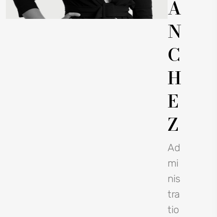
Á
N
C
H
E
Z
Ad
mi
nis
tra
tio