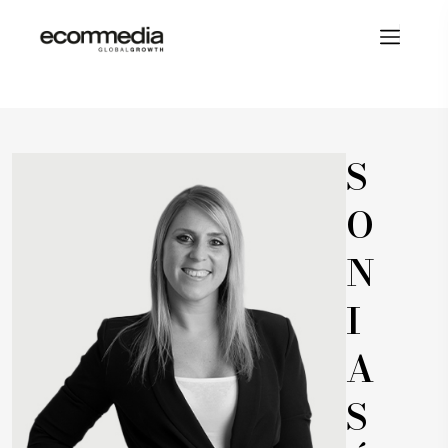
S
O
N
I
A
S